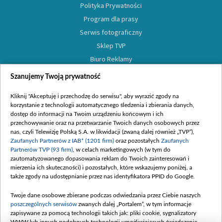
Polityka Prywatności
Program dla prasy
Serwis fotograficzny
Sklep TVP
Biuro Reklamy
Oferta Dystrybucyjna
Szanujemy Twoją prywatność
Oferta Handlowa
Kliknij "Akceptuję i przechodzę do serwisu", aby wyrazić zgody na
Moje zgody
korzystanie z technologii automatycznego śledzenia i zbierania danych,
dostęp do informacji na Twoim urządzeniu końcowym i ich
przechowywanie oraz na przetwarzanie Twoich danych osobowych przez
nas, czyli Telewizję Polską S.A. w likwidacji (zwaną dalej również „TVP”),
Zaufanych Partnerów z IAB* (1201 firm)
oraz pozostałych
Zaufanych
Partnerów TVP (93 firm)
, w celach marketingowych (w tym do
zautomatyzowanego dopasowania reklam do Twoich zainteresowań i
mierzenia ich skuteczności) i pozostałych, które wskazujemy poniżej, a
także zgody na udostępnianie przez nas identyfikatora PPID do Google.
Twoje dane osobowe zbierane podczas odwiedzania przez Ciebie naszych
poszczególnych serwisów
zwanych dalej „Portalem”, w tym informacje
zapisywane za pomocą technologii takich jak: pliki cookie, sygnalizatory