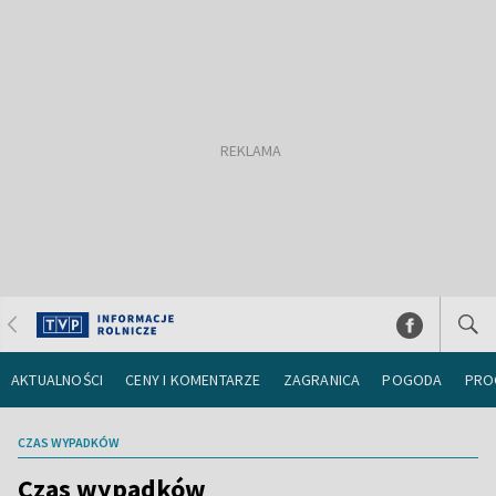
AKTUALNOŚCI
CENY I KOMENTARZE
ZAGRANICA
POGODA
PRO
CZAS WYPADKÓW
Czas wypadków