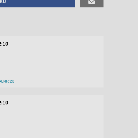
OKU
2:10
OLNICZE
2:10