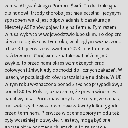
wirusa Afrykańskiego Pomoru Świń. Ta destrukcyjna
dla hodowli trzody choroba jest nieuleczalna i jedynym
sposobem walki jest odpowiadania bioasekuracja.
Niestety ASF znów pojawił się na fermie. Tym razem
wirusa wykryto w województwie lubelskim. To dopiero
pierwsze ognisko w tym roku, w ubiegłym wyznaczono
ich aż 30- pierwsze w kwietniu 2023, a ostatnie w
październiku. Choć wirus zaatakował później, niż
zwykle, to przed nami okres wzmożonych prac
polowych i żniw, kiedy dochodzi do licznych zakażeń. W
lasach, w populacji dzików rozszalał się na dobre. W UE
w tym roku wyznaczono ponad 2 tysiące przypadków, a
ponad 800 w Polsce, oznacza to, że presja wirusa jest
nadal wysoka. Porozmawiamy także o tym, że rzepak,
mniszek czy drzewka owocowe zakwitły kilka tygodni
przed terminem. Pierwsze wiosenne zbiory miodu też
były wcześniej niż zwykle. Niestety, mogą być one
gorsze niż w poprzednich latach, a to za sprawą