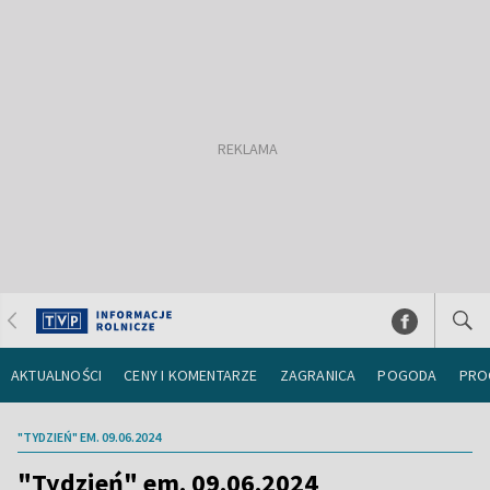
AKTUALNOŚCI
CENY I KOMENTARZE
ZAGRANICA
POGODA
PRO
"TYDZIEŃ" EM. 09.06.2024
"Tydzień" em. 09.06.2024