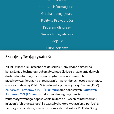
Centrum informacji TVP
Merchandising (znaki)
Polityka Prywatności
Program dla prasy
Serwis fotograficzny
Sklep TVP
Biuro Reklamy
Oferta Dystrybucyjna
Szanujemy Twoją prywatność
Oferta Handlowa
Kliknij "Akceptuję i przechodzę do serwisu", aby wyrazić zgody na
Moje zgody
korzystanie z technologii automatycznego śledzenia i zbierania danych,
dostęp do informacji na Twoim urządzeniu końcowym i ich
przechowywanie oraz na przetwarzanie Twoich danych osobowych przez
nas, czyli Telewizję Polską S.A. w likwidacji (zwaną dalej również „TVP”),
Zaufanych Partnerów z IAB* (1201 firm)
oraz pozostałych
Zaufanych
Partnerów TVP (93 firm)
, w celach marketingowych (w tym do
zautomatyzowanego dopasowania reklam do Twoich zainteresowań i
mierzenia ich skuteczności) i pozostałych, które wskazujemy poniżej, a
także zgody na udostępnianie przez nas identyfikatora PPID do Google.